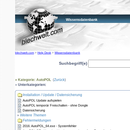
Wissensdatenbank
blechwelt.com
>
Help Desk
>
Wissensdatenbank
Suchbegriff(e)
» Kategorie: AutoPOL
(
Zurück
)
»
Unterkategorien:
Installation / Update / Datensicherung
AutoPOL Update aufspielen
AutoPOL temporär Freischalten - ohne Dongle
Datensicherung
»
Weitere Themen
Fehlermeldungen
2016: AutoPOL_64.exe - Systemfehler