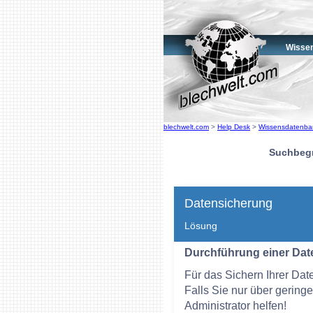
Wisse
blechwelt.com
>
Help Desk
>
Wissensdatenba
Suchbegri
Datensicherung
Lösung
Durchführung einer Dat
Für das Sichern Ihrer Dat
Falls Sie nur über gering
Administrator helfen!