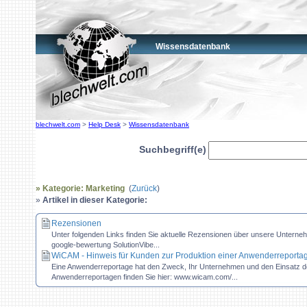
Wissensdatenbank
blechwelt.com
>
Help Desk
>
Wissensdatenbank
Suchbegriff(e)
» Kategorie: Marketing
(
Zurück
)
»
Artikel in dieser Kategorie:
Rezensionen
Unter folgenden Links finden Sie aktuelle Rezensionen über unsere Untern
google-bewertung SolutionVibe...
WiCAM - Hinweis für Kunden zur Produktion einer Anwenderreportage 
Eine Anwenderreportage hat den Zweck, Ihr Unternehmen und den Einsatz de
Anwenderreportagen finden Sie hier: www.wicam.com/...